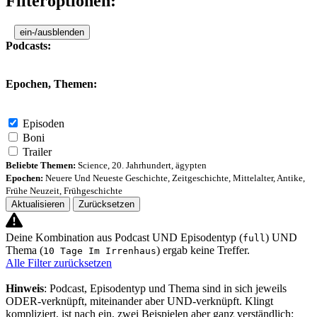
Filteroptionen:
ein-/ausblenden
Podcasts:
Epochen, Themen:
Episoden
Boni
Trailer
Beliebte Themen:
Science
,
20. Jahrhundert
,
ägypten
Epochen:
Neuere Und Neueste Geschichte
,
Zeitgeschichte
,
Mittelalter
,
Antike
,
Frühe Neuzeit
,
Frühgeschichte
Aktualisieren
Zurücksetzen
Deine Kombination aus Podcast UND Episodentyp (
) UND
full
Thema (
) ergab keine Treffer.
10 Tage Im Irrenhaus
Alle Filter zurücksetzen
Hinweis
: Podcast, Episodentyp und Thema sind in sich jeweils
ODER-verknüpft, miteinander aber UND-verknüpft. Klingt
kompliziert, ist nach ein, zwei Beispielen aber ganz verständlich: