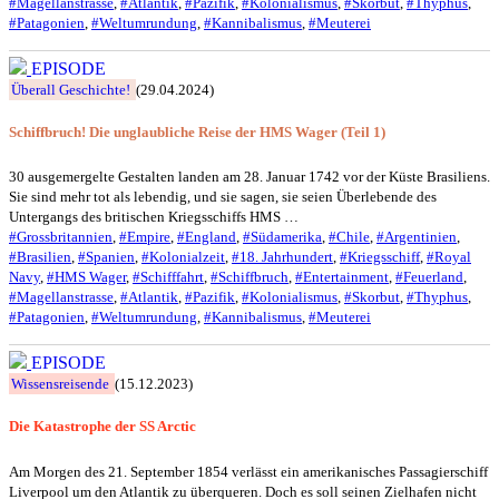
#Magellanstrasse
,
#Atlantik
,
#Pazifik
,
#Kolonialismus
,
#Skorbut
,
#Thyphus
,
#Patagonien
,
#Weltumrundung
,
#Kannibalismus
,
#Meuterei
EPISODE
Überall Geschichte!
(29.04.2024)
Schiffbruch! Die unglaubliche Reise der HMS Wager (Teil 1)
30 ausgemergelte Gestalten landen am 28. Januar 1742 vor der Küste Brasiliens.
Sie sind mehr tot als lebendig, und sie sagen, sie seien Überlebende des
Untergangs des britischen Kriegsschiffs HMS …
#Grossbritannien
,
#Empire
,
#England
,
#Südamerika
,
#Chile
,
#Argentinien
,
#Brasilien
,
#Spanien
,
#Kolonialzeit
,
#18. Jahrhundert
,
#Kriegsschiff
,
#Royal
Navy
,
#HMS Wager
,
#Schifffahrt
,
#Schiffbruch
,
#Entertainment
,
#Feuerland
,
#Magellanstrasse
,
#Atlantik
,
#Pazifik
,
#Kolonialismus
,
#Skorbut
,
#Thyphus
,
#Patagonien
,
#Weltumrundung
,
#Kannibalismus
,
#Meuterei
EPISODE
Wissensreisende
(15.12.2023)
Die Katastrophe der SS Arctic
Am Morgen des 21. September 1854 verlässt ein amerikanisches Passagierschiff
Liverpool um den Atlantik zu überqueren. Doch es soll seinen Zielhafen nicht