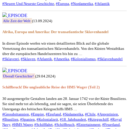
#Neuere Und Neueste Geschichte
,
#Europa
,
#Nordamerika
,
#Atlantik
EPISODE
Alle Zeit der Welt
(13.09.2024)
Afrika, Europa und Amerika: Der transatlantische Sklavenhandel
In dieser Episode werfen wir einen detaillierten Blick auf die globale
Vernetzung des transatlantischen Sklavenhandels. Von den Küsten Westafrikas
über die europäischen Handelszentren bis hin zu …
#Sklaverei
,
#Sklaven
,
#Atlantik
,
#Amerika
,
#Kolonialismus
,
#Sklavenhandel
EPISODE
Überall Geschichte!
(29.04.2024)
Schiffbruch! Die unglaubliche Reise der HMS Wager (Teil 2)
30 ausgemergelte Gestalten landen am 28. Januar 1742 vor der Küste Brasiliens.
Sie sind mehr tot als lebendig, und sie sagen, sie seien Überlebende des
Untergangs des britischen Kriegsschiffs HMS …
#Grossbritannien
,
#Empire
,
#England
,
#Südamerika
,
#Chile
,
#Argentinien
,
#Brasilien
,
#Spanien
,
#Kolonialzeit
,
#18. Jahrhundert
,
#Kriegsschiff
,
#Royal
Navy
,
#HMS Wager
,
#Schifffahrt
,
#Schiffbruch
,
#Entertainment
,
#Feuerland
,