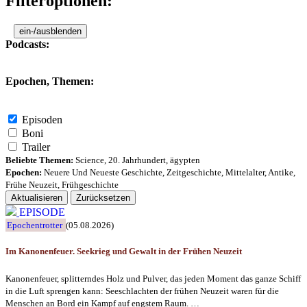
Filteroptionen:
ein-/ausblenden
Podcasts:
Epochen, Themen:
Episoden
Boni
Trailer
Beliebte Themen:
Science
,
20. Jahrhundert
,
ägypten
Epochen:
Neuere Und Neueste Geschichte
,
Zeitgeschichte
,
Mittelalter
,
Antike
,
Frühe Neuzeit
,
Frühgeschichte
Aktualisieren
Zurücksetzen
EPISODE
Epochentrotter
(05.08.2026)
Im Kanonenfeuer. Seekrieg und Gewalt in der Frühen Neuzeit
Kanonenfeuer, splitterndes Holz und Pulver, das jeden Moment das ganze Schiff
in die Luft sprengen kann: Seeschlachten der frühen Neuzeit waren für die
Menschen an Bord ein Kampf auf engstem Raum. …