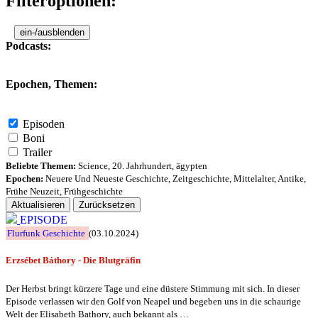
Filteroptionen:
ein-/ausblenden
Podcasts:
Epochen, Themen:
Episoden
Boni
Trailer
Beliebte Themen:
Science
,
20. Jahrhundert
,
ägypten
Epochen:
Neuere Und Neueste Geschichte
,
Zeitgeschichte
,
Mittelalter
,
Antike
,
Frühe Neuzeit
,
Frühgeschichte
Aktualisieren
Zurücksetzen
EPISODE
Flurfunk Geschichte
(03.10.2024)
Erzsébet Báthory - Die Blutgräfin
Der Herbst bringt kürzere Tage und eine düstere Stimmung mit sich. In dieser
Episode verlassen wir den Golf von Neapel und begeben uns in die schaurige
Welt der Elisabeth Bathory, auch bekannt als …