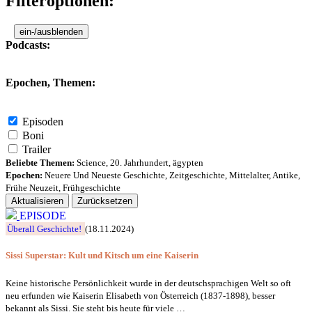
Filteroptionen:
ein-/ausblenden
Podcasts:
Epochen, Themen:
Episoden
Boni
Trailer
Beliebte Themen:
Science
,
20. Jahrhundert
,
ägypten
Epochen:
Neuere Und Neueste Geschichte
,
Zeitgeschichte
,
Mittelalter
,
Antike
,
Frühe Neuzeit
,
Frühgeschichte
Aktualisieren
Zurücksetzen
EPISODE
Überall Geschichte!
(18.11.2024)
Sissi Superstar: Kult und Kitsch um eine Kaiserin
Keine historische Persönlichkeit wurde in der deutschsprachigen Welt so oft
neu erfunden wie Kaiserin Elisabeth von Österreich (1837-1898), besser
bekannt als Sissi. Sie steht bis heute für viele …