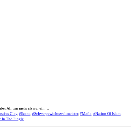
ber Ali war mehr als nur ein …
ssius Clay
,
#Ikone
,
#Schwergewichtsweltmeister
,
#Mafia
,
#Nation Of Islam
,
 In The Jungle