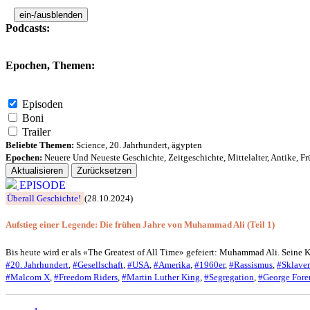
ein-/ausblenden
Podcasts:
Epochen, Themen:
Episoden
Boni
Trailer
Beliebte Themen:
Science
,
20. Jahrhundert
,
ägypten
Epochen:
Neuere Und Neueste Geschichte
,
Zeitgeschichte
,
Mittelalter
,
Antike
,
Fr
Aktualisieren
Zurücksetzen
EPISODE
Überall Geschichte!
(28.10.2024)
Aufstieg einer Legende: Die frühen Jahre von Muhammad Ali (Teil 1)
Bis heute wird er als «The Greatest of All Time» gefeiert: Muhammad Ali. Seine 
#20. Jahrhundert
,
#Gesellschaft
,
#USA
,
#Amerika
,
#1960er
,
#Rassismus
,
#Sklave
#Malcom X
,
#Freedom Riders
,
#Martin Luther King
,
#Segregation
,
#George For