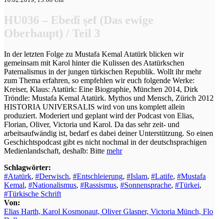
HU036 – Ebedî şef (Das ewige
Oberhaupt) / Teil 3
In der letzten Folge zu Mustafa Kemal Atatürk blicken wir
gemeinsam mit Karol hinter die Kulissen des Atatürkschen
Paternalismus in der jungen türkischen Republik. Wollt ihr mehr
zum Thema erfahren, so empfehlen wir euch folgende Werke:
Kreiser, Klaus: Atatürk: Eine Biographie, München 2014, Dirk
Tröndle: Mustafa Kemal Atatürk. Mythos und Mensch, Zürich 2012
HISTORIA UNIVERSALIS wird von uns komplett allein
produziert. Moderiert und geplant wird der Podcast von Elias,
Florian, Oliver, Victoria und Karol. Da das sehr zeit- und
arbeitsaufwändig ist, bedarf es dabei deiner Unterstützung. So einen
Geschichtspodcast gibt es nicht nochmal in der deutschsprachigen
Medienlandschaft, deshalb: Bitte
mehr
Schlagwörter:
#Atatürk
,
#Derwisch
,
#Entschleierung
,
#Islam
,
#Latife
,
#Mustafa
Kemal
,
#Nationalismus
,
#Rassismus
,
#Sonnensprache
,
#Türkei
,
#Türkische Schrift
Von:
Elias Harth, Karol Kosmonaut, Oliver Glasner, Victoria Münch, Flo