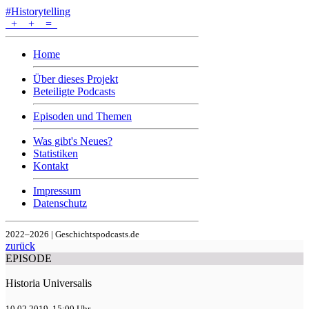
#Historytelling
+
+
=
Home
Über dieses Projekt
Beteiligte Podcasts
Episoden und Themen
Was gibt's Neues?
Statistiken
Kontakt
Impressum
Datenschutz
2022–2026 | Geschichtspodcasts.de
zurück
EPISODE
Historia Universalis
10.02.2019, 15:00 Uhr