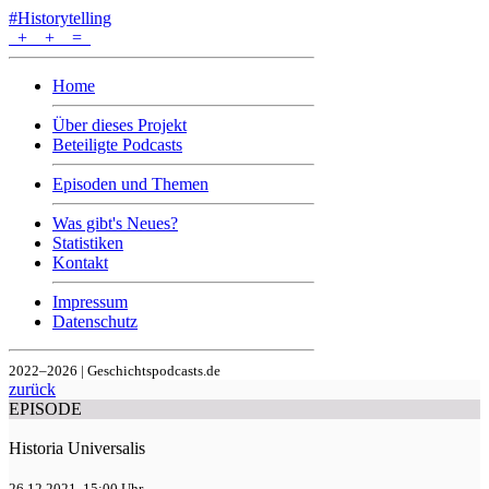
#Historytelling
+
+
=
Home
Über dieses Projekt
Beteiligte Podcasts
Episoden und Themen
Was gibt's Neues?
Statistiken
Kontakt
Impressum
Datenschutz
2022–2026 | Geschichtspodcasts.de
zurück
EPISODE
Historia Universalis
26.12.2021, 15:00 Uhr