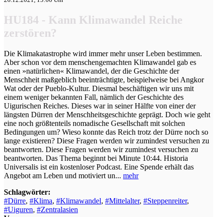
HU184 - Kann Klimawandel Reiche
zerstören?
Die Klimakatastrophe wird immer mehr unser Leben bestimmen.
Aber schon vor dem menschengemachten Klimawandel gab es
einen »natürlichen« Klimawandel, der die Geschichte der
Menschheit maßgeblich beeinträchtigte, beispielweise bei Angkor
Wat oder der Pueblo-Kultur. Diesmal beschäftigen wir uns mit
einem weniger bekannten Fall, nämlich der Geschichte des
Uigurischen Reiches. Dieses war in seiner Hälfte von einer der
längsten Dürren der Menschheitsgeschichte geprägt. Doch wie geht
eine noch größtenteils nomadische Gesellschaft mit solchen
Bedingungen um? Wieso konnte das Reich trotz der Dürre noch so
lange existieren? Diese Fragen werden wir zumindest versuchen zu
beantworten. Diese Fragen werden wir zumindest versuchen zu
beantworten. Das Thema beginnt bei Minute 10:44. Historia
Universalis ist ein kostenloser Podcast. Eine Spende erhält das
Angebot am Leben und motiviert un...
mehr
Schlagwörter:
#Dürre
,
#Klima
,
#Klimawandel
,
#Mittelalter
,
#Steppenreiter
,
#Uiguren
,
#Zentralasien