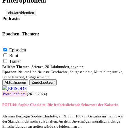
Filteroptionen:
ein-/ausblenden
Podcasts:
Epochen, Themen:
Episoden
Boni
Trailer
Beliebte Themen:
Science
,
20. Jahrhundert
,
ägypten
Epochen:
Neuere Und Neueste Geschichte
,
Zeitgeschichte
,
Mittelalter
,
Antike
,
Frühe Neuzeit
,
Frühgeschichte
Aktualisieren
Zurücksetzen
EPISODE
Porzellanfuhre
(26.11.2024)
POFU40: Sophie Charlotte- Die freiheitsliebende Schwester der Kaiserin
Als man Herzogin Sophie Charlotte, am 9. Juni 1887 in Gewahrsam nahm, war
der Skandal nicht mehr aufzuhalten. An dem Unvermögen moralisch richtige
Entscheidungen zu treffen würde sie leiden, man …