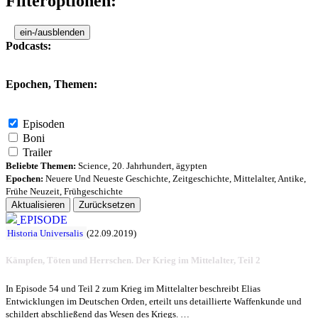
Filteroptionen:
ein-/ausblenden
Podcasts:
Epochen, Themen:
Episoden
Boni
Trailer
Beliebte Themen:
Science
,
20. Jahrhundert
,
ägypten
Epochen:
Neuere Und Neueste Geschichte
,
Zeitgeschichte
,
Mittelalter
,
Antike
,
Frühe Neuzeit
,
Frühgeschichte
Aktualisieren
Zurücksetzen
EPISODE
Historia Universalis
(22.09.2019)
Kämpfen, Töten und Herrschen. Der Krieg im Mittelalter, Teil 2
In Episode 54 und Teil 2 zum Krieg im Mittelalter beschreibt Elias
Entwicklungen im Deutschen Orden, erteilt uns detaillierte Waffenkunde und
schildert abschließend das Wesen des Kriegs. …