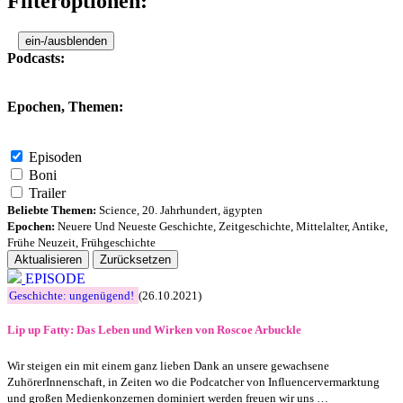
Filteroptionen:
ein-/ausblenden
Podcasts:
Epochen, Themen:
Episoden
Boni
Trailer
Beliebte Themen:
Science
,
20. Jahrhundert
,
ägypten
Epochen:
Neuere Und Neueste Geschichte
,
Zeitgeschichte
,
Mittelalter
,
Antike
,
Frühe Neuzeit
,
Frühgeschichte
Aktualisieren
Zurücksetzen
EPISODE
Geschichte: ungenügend!
(26.10.2021)
Lip up Fatty: Das Leben und Wirken von Roscoe Arbuckle
Wir steigen ein mit einem ganz lieben Dank an unsere gewachsene
ZuhörerInnenschaft, in Zeiten wo die Podcatcher von Influencervermarktung
und großen Medienkonzernen dominiert werden freuen wir uns …