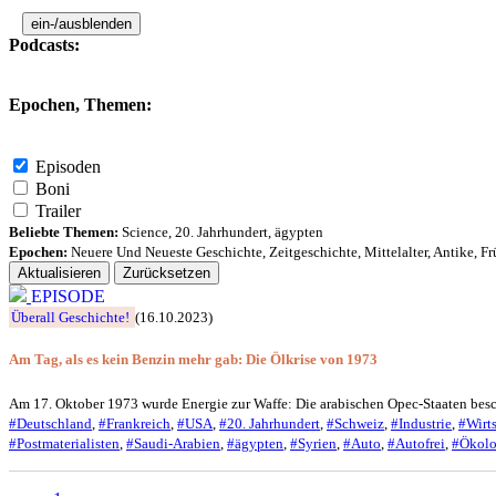
ein-/ausblenden
Podcasts:
Epochen, Themen:
Episoden
Boni
Trailer
Beliebte Themen:
Science
,
20. Jahrhundert
,
ägypten
Epochen:
Neuere Und Neueste Geschichte
,
Zeitgeschichte
,
Mittelalter
,
Antike
,
Fr
Aktualisieren
Zurücksetzen
EPISODE
Überall Geschichte!
(16.10.2023)
Am Tag, als es kein Benzin mehr gab: Die Ölkrise von 1973
Am 17. Oktober 1973 wurde Energie zur Waffe: Die arabischen Opec-Staaten besch
#Deutschland
,
#Frankreich
,
#USA
,
#20. Jahrhundert
,
#Schweiz
,
#Industrie
,
#Wirts
#Postmaterialisten
,
#Saudi-Arabien
,
#ägypten
,
#Syrien
,
#Auto
,
#Autofrei
,
#Ökolo