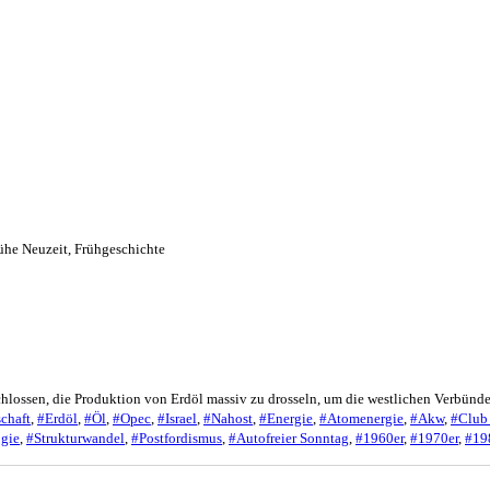
ühe Neuzeit
,
Frühgeschichte
lossen, die Produktion von Erdöl massiv zu drosseln, um die westlichen Verbünde
chaft
,
#Erdöl
,
#Öl
,
#Opec
,
#Israel
,
#Nahost
,
#Energie
,
#Atomenergie
,
#Akw
,
#Club
gie
,
#Strukturwandel
,
#Postfordismus
,
#Autofreier Sonntag
,
#1960er
,
#1970er
,
#19