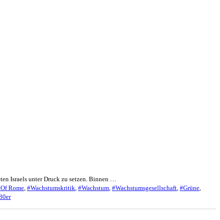
ten Israels unter Druck zu setzen. Binnen …
 Of Rome
,
#Wachstumskritik
,
#Wachstum
,
#Wachstumsgesellschaft
,
#Grüne
,
80er