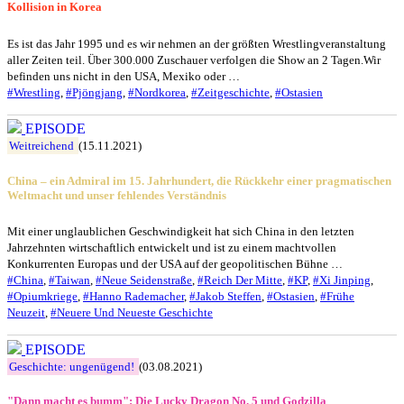
Kollision in Korea
Es ist das Jahr 1995 und es wir nehmen an der größten Wrestlingveranstaltung
aller Zeiten teil. Über 300.000 Zuschauer verfolgen die Show an 2 Tagen.Wir
befinden uns nicht in den USA, Mexiko oder …
#Wrestling
,
#Pjöngjang
,
#Nordkorea
,
#Zeitgeschichte
,
#Ostasien
EPISODE
Weitreichend
(15.11.2021)
China – ein Admiral im 15. Jahrhundert, die Rückkehr einer pragmatischen
Weltmacht und unser fehlendes Verständnis
Mit einer unglaublichen Geschwindigkeit hat sich China in den letzten
Jahrzehnten wirtschaftlich entwickelt und ist zu einem machtvollen
Konkurrenten Europas und der USA auf der geopolitischen Bühne …
#China
,
#Taiwan
,
#Neue Seidenstraße
,
#Reich Der Mitte
,
#KP
,
#Xi Jinping
,
#Opiumkriege
,
#Hanno Rademacher
,
#Jakob Steffen
,
#Ostasien
,
#Frühe
Neuzeit
,
#Neuere Und Neueste Geschichte
EPISODE
Geschichte: ungenügend!
(03.08.2021)
"Dann macht es bumm": Die Lucky Dragon No. 5 und Godzilla