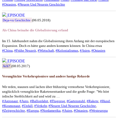
#Ostasien
,
#Neuere Und Neueste Geschichte
EPISODE
Deja-vu Geschichte
(06.05.2018)
Als China beinahe die Globalisierung erfand
Im 15. Jahrhundert nahm die Globalisierung ihren Anfang mit der europäischen
Expansion. Doch es hätte ganz anders kommen können. In China etwa
#China
,
#Frühe Neuzeit
,
#Wirtschaft
,
#Kolonialismus
,
#Asien
,
#Ostasien
EPISODE
Ach?
(08.05.2017)
Verunglückte Verkehrspioniere und andere lustige Rekorde
Wir reden, staunen und lachen über frühzeitig verstorbene Verkehrspioniere,
unglücklich verunglückte Raketenenttanker und die große Frage: "Wo hört
irdische Sterblichkeit auf und wird zu …
#Astronaut
,
#Auto
,
#Ballonfahrt
,
#Flugzeug
,
#Gartenstuhl
,
#Rakete
,
#Hund
,
#Kosmonaut
,
#Unfall
,
#Verkehr
,
#Neuere Und Neueste Geschichte
,
#Zeitgeschichte
,
#Europa
,
#Nordamerika
,
#Asien
,
#Ostasien
,
#Westeuropa