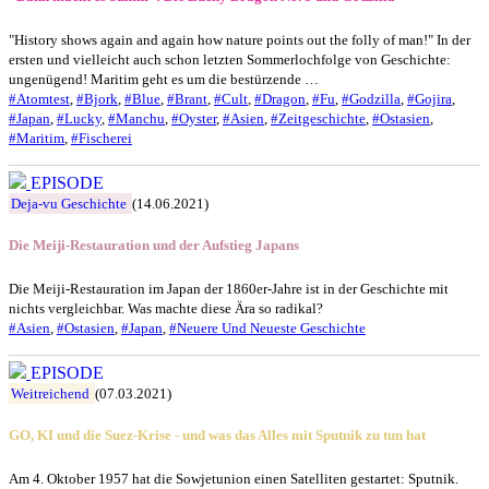
"History shows again and again how nature points out the folly of man!" In der
ersten und vielleicht auch schon letzten Sommerlochfolge von Geschichte:
ungenügend! Maritim geht es um die bestürzende …
#Atomtest
,
#Bjork
,
#Blue
,
#Brant
,
#Cult
,
#Dragon
,
#Fu
,
#Godzilla
,
#Gojira
,
#Japan
,
#Lucky
,
#Manchu
,
#Oyster
,
#Asien
,
#Zeitgeschichte
,
#Ostasien
,
#Maritim
,
#Fischerei
EPISODE
Deja-vu Geschichte
(14.06.2021)
Die Meiji-Restauration und der Aufstieg Japans
Die Meiji-Restauration im Japan der 1860er-Jahre ist in der Geschichte mit
nichts vergleichbar. Was machte diese Ära so radikal?
#Asien
,
#Ostasien
,
#Japan
,
#Neuere Und Neueste Geschichte
EPISODE
Weitreichend
(07.03.2021)
GO, KI und die Suez-Krise - und was das Alles mit Sputnik zu tun hat
Am 4. Oktober 1957 hat die Sowjetunion einen Satelliten gestartet: Sputnik.