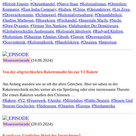
#British Empire
,
#Opiumhandel
,
#Narco-Staat
,
#Kolonialismus
,
#Ostindien-
Kompanie
,
#East India Company
,
#Indien
,
#China
,
#Opiumkriege
,
#Lin Zexu
,
#Drogenökonomie
,
#Schmuggel
,
#Kolonialverwaltung
,
#Opiumfabriken
,
#Jardine Matheson
,
#Hongkong
,
#Freihandel
,
#Imperiale Macht
,
#Sucht
,
#Qing-Dynastie
,
#Vertrag Von Nanking
,
#Jahrhundert Der Demütigung
,
#Globalgeschichte Ausbeutung
,
#Koloniale Ideologie
,
#Rudyard Kipling
,
#Rohopium
,
#Ghazipur
,
#Amitav Ghosh
,
#Tagore
,
#Drogenpolitik
,
#Souveränität
,
#Kolonialkritik
,
#Handelskrieg
,
#Ostasien
,
#Imperium
EPISODE
Wissensreisende
(14.06.2024)
Von der altgriechischen Raketentaube bis zur V2 Rakete
Am Anfang standen wie so oft die alten Griechen. Aber sie sahen in der
Raketentechnik nichts weiter als ein Spielzeug oder eine interessante Theorie.
Die ersten Raketen wurden den Chinesen …
#Rakete
,
#V2
,
#Feuerwerk
,
#Antike
,
#Mittelalter
,
#Frühe Neuzeit
,
#Neuere Und
Neueste Geschichte
,
#Südeuropa
,
#Ostasien
,
#Europa
,
#Nordamerika
EPISODE
Wissensreisende
(29.03.2024)
Kamikaze: Göttlicher Wind der Vernichtung?