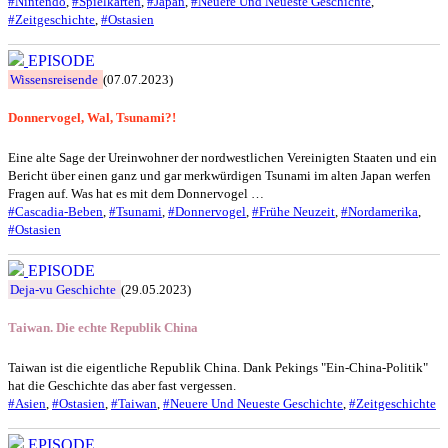
#Nintendo
,
#Spielkarten
,
#Japan
,
#Neuere Und Neueste Geschichte
,
#Zeitgeschichte
,
#Ostasien
EPISODE
Wissensreisende
(07.07.2023)
Donnervogel, Wal, Tsunami?!
Eine alte Sage der Ureinwohner der nordwestlichen Vereinigten Staaten und ein
Bericht über einen ganz und gar merkwürdigen Tsunami im alten Japan werfen
Fragen auf. Was hat es mit dem Donnervogel …
#Cascadia-Beben
,
#Tsunami
,
#Donnervogel
,
#Frühe Neuzeit
,
#Nordamerika
,
#Ostasien
EPISODE
Deja-vu Geschichte
(29.05.2023)
Taiwan. Die echte Republik China
Taiwan ist die eigentliche Republik China. Dank Pekings "Ein-China-Politik"
hat die Geschichte das aber fast vergessen.
#Asien
,
#Ostasien
,
#Taiwan
,
#Neuere Und Neueste Geschichte
,
#Zeitgeschichte
EPISODE