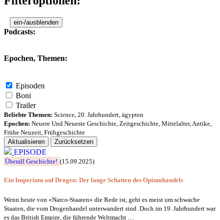
Filteroptionen:
ein-/ausblenden
Podcasts:
Epochen, Themen:
Episoden
Boni
Trailer
Beliebte Themen:
Science
,
20. Jahrhundert
,
ägypten
Epochen:
Neuere Und Neueste Geschichte
,
Zeitgeschichte
,
Mittelalter
,
Antike
,
Frühe Neuzeit
,
Frühgeschichte
Aktualisieren
Zurücksetzen
EPISODE
Überall Geschichte!
(15.09.2025)
Ein Imperium auf Drogen: Der lange Schatten des Opiumhandels
Wenn heute von «Narco-Staaten» die Rede ist, geht es meist um schwache
Staaten, die vom Drogenhandel unterwandert sind. Doch im 19. Jahrhundert war
es das British Empire, die führende Weltmacht …