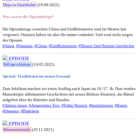
Deja-vu Geschichte
(19.09.2022)
Was waren die Opiumkriege?
Die Opiumkriege zwischen China und Großbritannien sind im Westen fast
vergessen. Ostasien haben sie aber für immer verändert. Und zwar nicht wegen
des Opiums.
#Asien
,
#Ostasien
,
#China
,
#Großbritannien
,
#Neuere Und Neueste Geschichte
EPISODE
Tell me a history
(14.05.2022)
Spezial: Traditionen im neuen Gewand
Zum Jubiläum machen wir einen Ausflug nach Japan im 16./17. Jh. Dort werden
Manuskripte altbekannter Geschichten mit neuen Bildern illustriert, die Rätsel
aufgeben über die Künstler und Kunden. …
#Akteur:innen
,
#Arrangierter Text
,
#Frühe Neuzeit
,
#Institutionen
,
#Kunst
,
#Ostasien
,
#Praktiken
EPISODE
Wissensreisende
(19.11.2021)