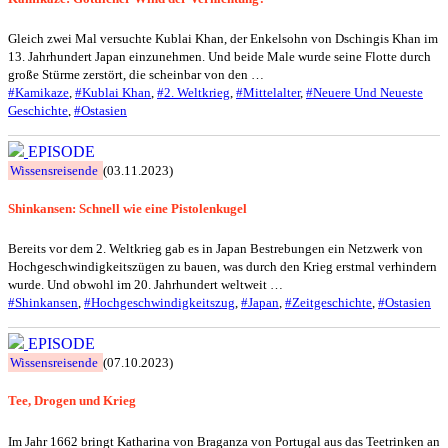
Gleich zwei Mal versuchte Kublai Khan, der Enkelsohn von Dschingis Khan im
13. Jahrhundert Japan einzunehmen. Und beide Male wurde seine Flotte durch
große Stürme zerstört, die scheinbar von den …
#Kamikaze
,
#Kublai Khan
,
#2. Weltkrieg
,
#Mittelalter
,
#Neuere Und Neueste
Geschichte
,
#Ostasien
EPISODE
Wissensreisende
(03.11.2023)
Shinkansen: Schnell wie eine Pistolenkugel
Bereits vor dem 2. Weltkrieg gab es in Japan Bestrebungen ein Netzwerk von
Hochgeschwindigkeitszügen zu bauen, was durch den Krieg erstmal verhindern
wurde. Und obwohl im 20. Jahrhundert weltweit …
#Shinkansen
,
#Hochgeschwindigkeitszug
,
#Japan
,
#Zeitgeschichte
,
#Ostasien
EPISODE
Wissensreisende
(07.10.2023)
Tee, Drogen und Krieg
Im Jahr 1662 bringt Katharina von Braganza von Portugal aus das Teetrinken an