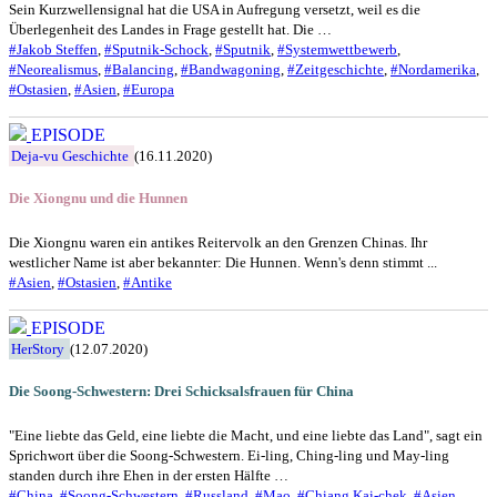
Sein Kurzwellensignal hat die USA in Aufregung versetzt, weil es die
Überlegenheit des Landes in Frage gestellt hat. Die …
#Jakob Steffen
,
#Sputnik-Schock
,
#Sputnik
,
#Systemwettbewerb
,
#Neorealismus
,
#Balancing
,
#Bandwagoning
,
#Zeitgeschichte
,
#Nordamerika
,
#Ostasien
,
#Asien
,
#Europa
EPISODE
Deja-vu Geschichte
(16.11.2020)
Die Xiongnu und die Hunnen
Die Xiongnu waren ein antikes Reitervolk an den Grenzen Chinas. Ihr
westlicher Name ist aber bekannter: Die Hunnen. Wenn's denn stimmt ...
#Asien
,
#Ostasien
,
#Antike
EPISODE
HerStory
(12.07.2020)
Die Soong-Schwestern: Drei Schicksalsfrauen für China
"Eine liebte das Geld, eine liebte die Macht, und eine liebte das Land", sagt ein
Sprichwort über die Soong-Schwestern. Ei-ling, Ching-ling und May-ling
standen durch ihre Ehen in der ersten Hälfte …
#China
,
#Soong-Schwestern
,
#Russland
,
#Mao
,
#Chiang Kai-chek
,
#Asien
,