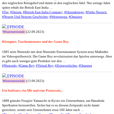
den englischen Königshof und damit in den englischen Adel. Nur wenige Jahre
später erhält die British East India …
#Tee
,
#Opium
,
#British East India Company
,
#Opiumkriege
,
#Frühe Neuzeit
,
#Neuere Und Neueste Geschichte
,
#Westeuropa
,
#Ostasien
EPISODE
Wissensreisende
(22.09.2023)
Klempner, Taschenmonster und der Game Boy
1985 setzt Nintendo mit dem Nintendo Entertainment System neue Maßstäbe
im Videospielbereich. Der Game Boy revolutioniert das Spielen unterwegs. Aber
es gibt auch weniger gute Produkte wie den …
#Nintendo
,
#Game Boy
,
#Virtual Boy
,
#Zeitgeschichte
,
#Ostasien
EPISODE
Wissensreisende
(15.09.2023)
Ein Italiener, ein Affe und eine Prinzessin...
1889 gründet Fusajiro Yamauchi in Kyoto ein Unternehmen, um Hanafuda
Spielkarten herzustellen. Sicher hat er zu diesem Zeitpunkt nicht damit
gerechnet, womit sein Unternehmen etwa 100 Jahre nach …