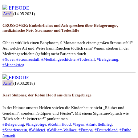
EPISODE
Ach?
(14.05.2021)
CROSSOVER: Entbehrliches und Ach sprechen über Belagerungs-,
medizinische Not-, Stromaus- und Todesfälle
Gibt es wirklich einen Babyboom, 9 Monate nach einem großen Stromausfall?
Auf welche Art und Weise kann Rauchen tödlich sein? Warum sterben in der
Medizingeschichte (gefühlt) mehr Patienten durch …
#Xover
,
#Stromausfall
,
#Medizingeschichte
,
#Todesfall
,
#Belagerung
,
#Minenkrieg
EPISODE
Ach?
(19.03.2018)
Karl Stülpner, der Robin Hood aus dem Erzgebirge
In der Heimat unseres Helden spielen die Kinder heute nicht „Räuber und
Gendarm“, sondern „Stülpner und Förster“. Mit einem Signature-Spruch wie
"Mich schießt keiner tot!“ punktet man …
#Belagerung
,
#Erzgebirge
,
#Robin Hood
,
#Jagen
,
#Kartoffelkrieg
,
#Scharfenstein
,
#Wilderei
,
#William Wallace
,
#Europa
,
#Deutschland
,
#Frühe
Neuzeit