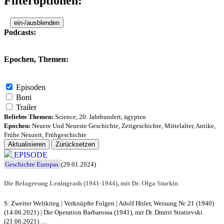
Filteroptionen:
ein-/ausblenden
Podcasts:
Epochen, Themen:
Episoden
Boni
Trailer
Beliebte Themen:
Science
,
20. Jahrhundert
,
ägypten
Epochen:
Neuere Und Neueste Geschichte
,
Zeitgeschichte
,
Mittelalter
,
Antike
,
Frühe Neuzeit
,
Frühgeschichte
Aktualisieren
Zurücksetzen
EPISODE
Geschichte Europas
(29.01.2024)
Die Belagerung Leningrads (1941-1944), mit Dr. Olga Sturkin
S: Zweiter Weltkrieg | Verknüpfte Folgen | Adolf Hitler, Weisung Nr. 21 (1940)
(14.06.2021) | Die Operation Barbarossa (1941), mit Dr. Dmitri Stratievski
(21.06.2021) …