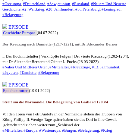
#Osteuropa
,
#Deutschland
,
#Sowjetunion
,
#Russland
,
#Neuere Und Neueste
Geschichte
,
#2. Weltkrieg
,
#20. Jahrhundert
,
#St. Petersburg
,
#Leningrad
,
#Belagerung
EPISODE
Geschichte Europas
(04.07.2022)
Der Kreuzzug nach Damiette (1217-1221), mit Dr. Alexander Berner
I: Das Hochmittelalter | Verknüpfte Folgen | Der vierte Kreuzzug (1202-1204),
mit Dr. Alexander Berner und Günter L. Fuchs (28.03.2022) …
#Naher Und Mittlerer Osten
,
#Mittelalter
,
#Kreuzzüge
,
#13. Jahrhundert
,
#ägypten
,
#Damiette
,
#Belagerung
EPISODE
Epochentrotter
(19.01.2022)
Streit um die Normandie. Die Belagerung von Gaillard 1203/4
Vor den Toren von Petit Andely in der Normandie stehen die Truppen von
König Philipp II. Wenige Tage später haben sie das Dorf in ihre Gewalt
gebracht und ziehen weiter zum „Schlüssel der …
#Mittelalter
,
#Europa
,
#Westeuropa
,
#Burgen
,
#Belagerung
,
#Krieg