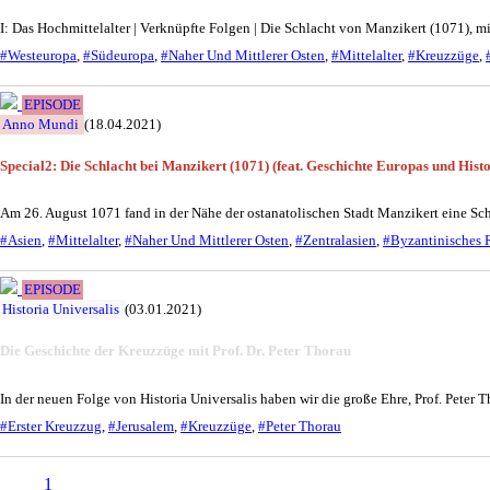
I: Das Hochmittelalter | Verknüpfte Folgen | Die Schlacht von Manzikert (1071), m
#Westeuropa
,
#Südeuropa
,
#Naher Und Mittlerer Osten
,
#Mittelalter
,
#Kreuzzüge
,
EPISODE
Anno Mundi
(18.04.2021)
Special2: Die Schlacht bei Manzikert (1071) (feat. Geschichte Europas und Histo
Am 26. August 1071 fand in der Nähe der ostanatolischen Stadt Manzikert eine Schla
#Asien
,
#Mittelalter
,
#Naher Und Mittlerer Osten
,
#Zentralasien
,
#Byzantinisches 
EPISODE
Historia Universalis
(03.01.2021)
Die Geschichte der Kreuzzüge mit Prof. Dr. Peter Thorau
In der neuen Folge von Historia Universalis haben wir die große Ehre, Prof. Peter 
#Erster Kreuzzug
,
#Jerusalem
,
#Kreuzzüge
,
#Peter Thorau
1