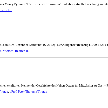
aus Monty Python's "Die Ritter der Kokosnuss" und über aktuelle Forschung zu tat
eschichte
21), mit Dr. Alexander Berner (04.07.2022) | Der Albigenserkreuzzug (1209-1229),
m
,
#Kaiser Friedrich II.
inen expliziten Kenner der Geschichte des Nahen Ostens im Mittelalter zu Gast – Pr
Thorau
,
#Prof. Peter Thorau
,
#Thorau