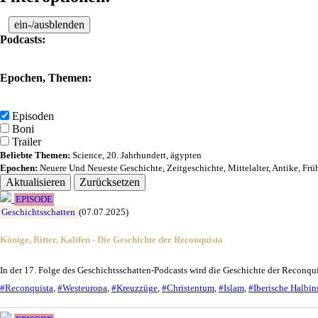
ein-/ausblenden
Podcasts:
Epochen, Themen:
Episoden
Boni
Trailer
Beliebte Themen:
Science
,
20. Jahrhundert
,
ägypten
Epochen:
Neuere Und Neueste Geschichte
,
Zeitgeschichte
,
Mittelalter
,
Antike
,
Frü
Aktualisieren
Zurücksetzen
EPISODE
Geschichtsschatten
(07.07.2025)
Könige, Ritter, Kalifen - Die Geschichte der Reconquista
In der 17. Folge des Geschichtsschatten-Podcasts wird die Geschichte der Reconqui
#Reconquista
,
#Westeuropa
,
#Kreuzzüge
,
#Christentum
,
#Islam
,
#Iberische Halbin