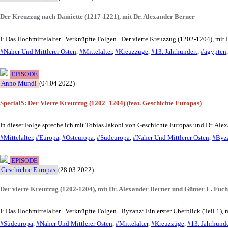
Der Kreuzzug nach Damiette (1217-1221), mit Dr. Alexander Berner
I: Das Hochmittelalter | Verknüpfte Folgen | Der vierte Kreuzzug (1202-1204), mi
#Naher Und Mittlerer Osten
,
#Mittelalter
,
#Kreuzzüge
,
#13. Jahrhundert
,
#ägypten
EPISODE
Anno Mundi
(04.04.2022)
Special5: Der Vierte Kreuzzug (1202–1204) (feat. Geschichte Europas)
In dieser Folge spreche ich mit Tobias Jakobi von Geschichte Europas und Dr. Al
#Mittelalter
,
#Europa
,
#Osteuropa
,
#Südeuropa
,
#Naher Und Mittlerer Osten
,
#Byza
EPISODE
Geschichte Europas
(28.03.2022)
Der vierte Kreuzzug (1202-1204), mit Dr. Alexander Berner und Günter L. Fuc
I: Das Hochmittelalter | Verknüpfte Folgen | Byzanz: Ein erster Überblick (Teil 1),
#Südeuropa
,
#Naher Und Mittlerer Osten
,
#Mittelalter
,
#Kreuzzüge
,
#13. Jahrhunde