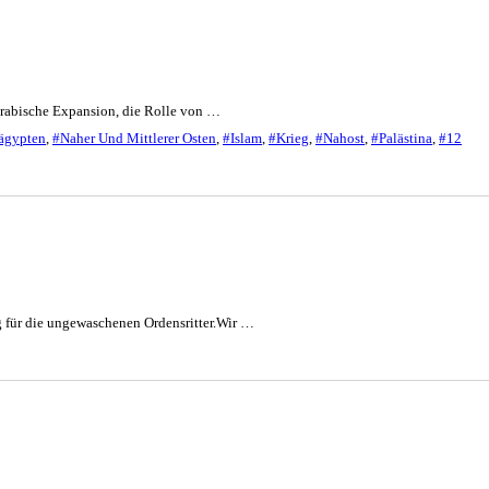
 arabische Expansion, die Rolle von …
ägypten
,
#Naher Und Mittlerer Osten
,
#Islam
,
#Krieg
,
#Nahost
,
#Palästina
,
#12
 für die ungewaschenen Ordensritter.Wir …