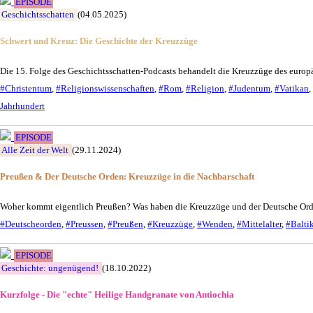
EPISODE
Geschichtsschatten
(04.05.2025)
Schwert und Kreuz: Die Geschichte der Kreuzzüge
Die 15. Folge des Geschichtsschatten-Podcasts behandelt die Kreuzzüge des europ
#Christentum
,
#Religionswissenschaften
,
#Rom
,
#Religion
,
#Judentum
,
#Vatikan
,
Jahrhundert
EPISODE
Alle Zeit der Welt
(29.11.2024)
Preußen & Der Deutsche Orden: Kreuzzüge in die Nachbarschaft
Woher kommt eigentlich Preußen? Was haben die Kreuzzüge und der Deutsche Orde
#Deutscheorden
,
#Preussen
,
#Preußen
,
#Kreuzzüge
,
#Wenden
,
#Mittelalter
,
#Balti
EPISODE
Geschichte: ungenügend!
(18.10.2022)
Kurzfolge - Die "echte" Heilige Handgranate von Antiochia