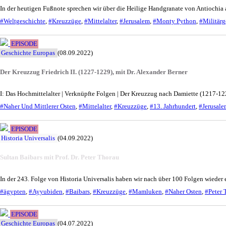
In der heutigen Fußnote sprechen wir über die Heilige Handgranate von Antiochia 
#Weltgeschichte
,
#Kreuzzüge
,
#Mittelalter
,
#Jerusalem
,
#Monty Python
,
#Militärg
EPISODE
Geschichte Europas
(08.09.2022)
Der Kreuzzug Friedrich II. (1227-1229), mit Dr. Alexander Berner
I: Das Hochmittelalter | Verknüpfte Folgen | Der Kreuzzug nach Damiette (1217-12
#Naher Und Mittlerer Osten
,
#Mittelalter
,
#Kreuzzüge
,
#13. Jahrhundert
,
#Jerusale
EPISODE
Historia Universalis
(04.09.2022)
Sultan Baibars mit Prof. Dr. Peter Thorau
In der 243. Folge von Historia Universalis haben wir nach über 100 Folgen wieder e
#ägypten
,
#Ayyubiden
,
#Baibars
,
#Kreuzzüge
,
#Mamluken
,
#Naher Osten
,
#Peter 
EPISODE
Geschichte Europas
(04.07.2022)