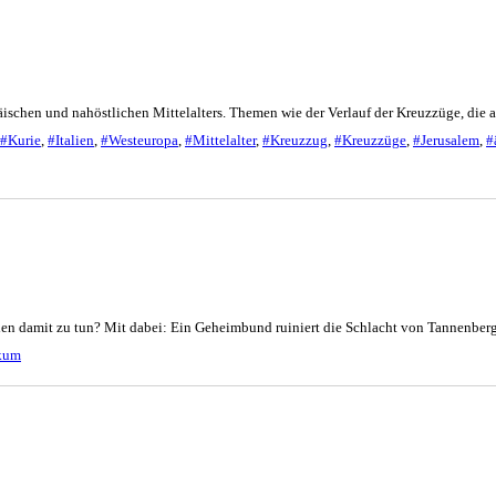
äischen und nahöstlichen Mittelalters. Themen wie der Verlauf der Kreuzzüge, die
#Kurie
,
#Italien
,
#Westeuropa
,
#Mittelalter
,
#Kreuzzug
,
#Kreuzzüge
,
#Jerusalem
,
#
n damit zu tun? Mit dabei: Ein Geheimbund ruiniert die Schlacht von Tannenberg
kum