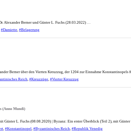
t Dr. Alexander Berner und Günter L. Fuchs (28.03.2022) …
,
#Damiette
,
#Belagerung
exander Berner über den Vierten Kreuzzug, der 1204 zur Einnahme Konstantinopels 
ntinisches Reich
,
#Kreuzzüge
,
#Vierter Kreuzzug
hs (Anno Mundi)
 mit Günter L. Fuchs (08.08.2020) | Byzanz: Ein erster Überblick (Teil 2), mit Günt
rt
,
#Konstantinopel
,
#Byzantinisches Reich
,
#Republik Venedig