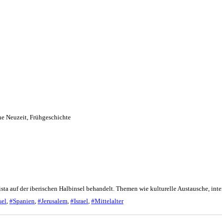
he Neuzeit
,
Frühgeschichte
sta auf der iberischen Halbinsel behandelt. Themen wie kulturelle Austausche, int
sel
,
#Spanien
,
#Jerusalem
,
#Israel
,
#Mittelalter