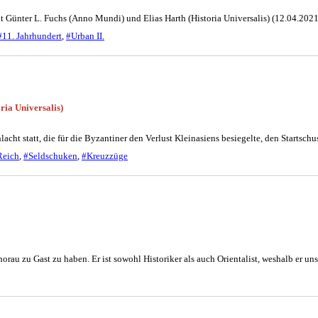
it Günter L. Fuchs (Anno Mundi) und Elias Harth (Historia Universalis) (12.04.202
#11. Jahrhundert
,
#Urban II.
ria Universalis)
cht statt, die für die Byzantiner den Verlust Kleinasiens besiegelte, den Startsch
Reich
,
#Seldschuken
,
#Kreuzzüge
Thorau zu Gast zu haben. Er ist sowohl Historiker als auch Orientalist, weshalb er 