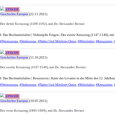
EPISODE
Geschichte Europas
(22.11.2021)
Der dritte Kreuzzug (1189-1192), mit Dr. Alexander Berner
I: Das Hochmittelalter | Verknüpfte Folgen | Der zweite Kreuzzug (1147-1149), mi
#Westeuropa
,
#Südeuropa
,
#Naher Und Mittlerer Osten
,
#Mittelalter
,
#Kreuzzüge
,
EPISODE
Geschichte Europas
(11.10.2021)
Der zweite Kreuzzug (1147-1149), mit Dr. Alexander Berner
I: Das Hochmittelalter | Ressourcen | Karte der Levante in der Mitte des 12. Jahrh
#Westeuropa
,
#Südeuropa
,
#Naher Und Mittlerer Osten
,
#Mittelalter
,
#Kreuzzüge
,
EPISODE
Geschichte Europas
(10.05.2021)
Der erste Kreuzzug (1095-1099), mit Dr. Alexander Berner