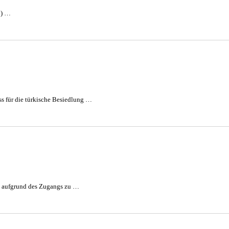
1) …
uss für die türkische Besiedlung …
uns aufgrund des Zugangs zu …