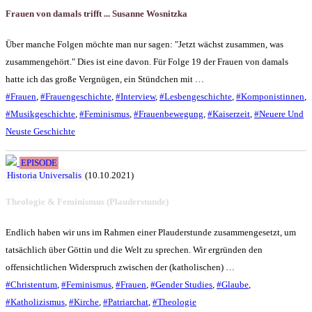
Frauen von damals trifft ... Susanne Wosnitzka
Über manche Folgen möchte man nur sagen: "Jetzt wächst zusammen, was
zusammengehört." Dies ist eine davon. Für Folge 19 der Frauen von damals
hatte ich das große Vergnügen, ein Stündchen mit …
#Frauen
,
#Frauengeschichte
,
#Interview
,
#Lesbengeschichte
,
#Komponistinnen
,
#Musikgeschichte
,
#Feminismus
,
#Frauenbewegung
,
#Kaiserzeit
,
#Neuere Und
Neuste Geschichte
EPISODE
Historia Universalis
(10.10.2021)
Theologie & Feminismus (Plauderstunde)
Endlich haben wir uns im Rahmen einer Plauderstunde zusammengesetzt, um
tatsächlich über Göttin und die Welt zu sprechen. Wir ergründen den
offensichtlichen Widerspruch zwischen der (katholischen) …
#Christentum
,
#Feminismus
,
#Frauen
,
#Gender Studies
,
#Glaube
,
#Katholizismus
,
#Kirche
,
#Patriarchat
,
#Theologie