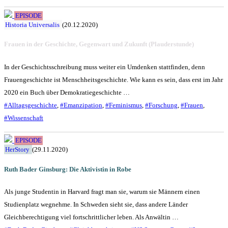
EPISODE
Historia Universalis
(20.12.2020)
Frauen in der Geschichte, Gegenwart und Zukunft (Plauderstunde)
In der Geschichtsschreibung muss weiter ein Umdenken stattfinden, denn
Frauengeschichte ist Menschheitsgeschichte. Wie kann es sein, dass erst im Jahr
2020 ein Buch über Demokratiegeschichte …
#Alltagsgeschichte
,
#Emanzipation
,
#Feminismus
,
#Forschung
,
#Frauen
,
#Wissenschaft
EPISODE
HerStory
(29.11.2020)
Ruth Bader Ginsburg: Die Aktivistin in Robe
Als junge Studentin in Harvard fragt man sie, warum sie Männern einen
Studienplatz wegnehme. In Schweden sieht sie, dass andere Länder
Gleichberechtigung viel fortschrittlicher leben. Als Anwältin …