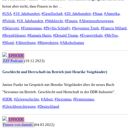
heisst aber nicht, dass Frauen in der …
#USA
,
#19. Jahrhundert
,
#Gesellschaft
,
#20. Jahrhundert
,
#Staat
,
#Amerika
,
#Politik
,
#18. Jahrhundert
,
#Wahlrecht
,
#Frauen
,
#Abstinenzbewegung
,
#Sklaverei
,
#Feminismus
,
#Phyllis Schlafly
,
#Sojourner Truth
,
#Francis Willard
,
#Republikaner
,
#Kamala Harris
,
#Donald Trump
,
#Evangelikale
,
#MeToo
,
#Moral
,
#Abtreibung
,
#Bürgerkrieg
,
#Alkoholismus
EPISODE
ZZF Podcast
(19.12.2023)
Geschlecht und Herrschaft im Betrieb (mit Henrike Voigtländer)
Janine Funke im Gespräch mit Henrike Voigtländer über ihr neues Buch
"Sexismus im Betrieb: Geschlecht und Herrschaft in der DDR-Industrie".
#DDR
,
#Zeitgeschichte
,
#Arbeit
,
#Sexismus
,
#Feminismus
,
#Gleichberechtigung
,
#Deutschland
EPISODE
Frauen von damals
(04.03.2022)