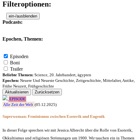
Filteroptionen:
ein-/ausblenden
Podcasts:
Epochen, Themen:
Episoden
Boni
Trailer
Beliebte Themen:
Science
,
20. Jahrhundert
,
ägypten
Epochen:
Neuere Und Neueste Geschichte
,
Zeitgeschichte
,
Mittelalter
,
Antike
,
Frühe Neuzeit
,
Frühgeschichte
Aktualisieren
Zurücksetzen
EPISODE
Alle Zeit der Welt
(05.12.2025)
Superwoman: Feminismus zwischen Esoterik und Eugenik
In dieser Folge sprechen wir mit Jessica Albrecht über die Rolle von Esoterik,
Okkultismus und religiösen Strömungen um 1900. Wir tauchen ein in Themen