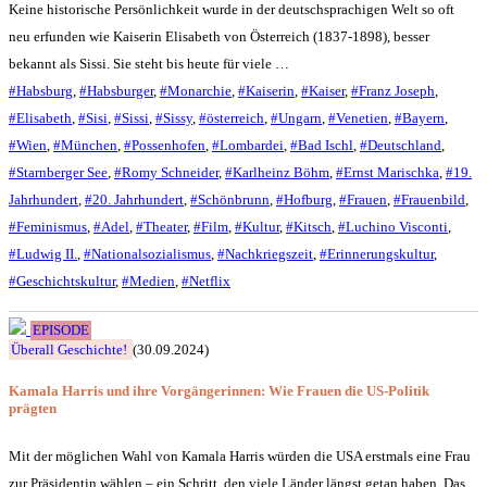
Keine historische Persönlichkeit wurde in der deutschsprachigen Welt so oft
neu erfunden wie Kaiserin Elisabeth von Österreich (1837-1898), besser
bekannt als Sissi. Sie steht bis heute für viele …
#Habsburg
,
#Habsburger
,
#Monarchie
,
#Kaiserin
,
#Kaiser
,
#Franz Joseph
,
#Elisabeth
,
#Sisi
,
#Sissi
,
#Sissy
,
#österreich
,
#Ungarn
,
#Venetien
,
#Bayern
,
#Wien
,
#München
,
#Possenhofen
,
#Lombardei
,
#Bad Ischl
,
#Deutschland
,
#Starnberger See
,
#Romy Schneider
,
#Karlheinz Böhm
,
#Ernst Marischka
,
#19.
Jahrhundert
,
#20. Jahrhundert
,
#Schönbrunn
,
#Hofburg
,
#Frauen
,
#Frauenbild
,
#Feminismus
,
#Adel
,
#Theater
,
#Film
,
#Kultur
,
#Kitsch
,
#Luchino Visconti
,
#Ludwig II.
,
#Nationalsozialismus
,
#Nachkriegszeit
,
#Erinnerungskultur
,
#Geschichtskultur
,
#Medien
,
#Netflix
EPISODE
Überall Geschichte!
(30.09.2024)
Kamala Harris und ihre Vorgängerinnen: Wie Frauen die US-Politik
prägten
Mit der möglichen Wahl von Kamala Harris würden die USA erstmals eine Frau
zur Präsidentin wählen – ein Schritt, den viele Länder längst getan haben. Das