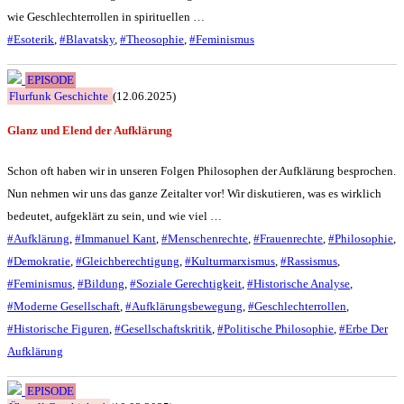
wie Geschlechterrollen in spirituellen …
#Esoterik
,
#Blavatsky
,
#Theosophie
,
#Feminismus
EPISODE
Flurfunk Geschichte
(12.06.2025)
Glanz und Elend der Aufklärung
Schon oft haben wir in unseren Folgen Philosophen der Aufklärung besprochen.
Nun nehmen wir uns das ganze Zeitalter vor! Wir diskutieren, was es wirklich
bedeutet, aufgeklärt zu sein, und wie viel …
#Aufklärung
,
#Immanuel Kant
,
#Menschenrechte
,
#Frauenrechte
,
#Philosophie
,
#Demokratie
,
#Gleichberechtigung
,
#Kulturmarxismus
,
#Rassismus
,
#Feminismus
,
#Bildung
,
#Soziale Gerechtigkeit
,
#Historische Analyse
,
#Moderne Gesellschaft
,
#Aufklärungsbewegung
,
#Geschlechterrollen
,
#Historische Figuren
,
#Gesellschaftskritik
,
#Politische Philosophie
,
#Erbe Der
Aufklärung
EPISODE