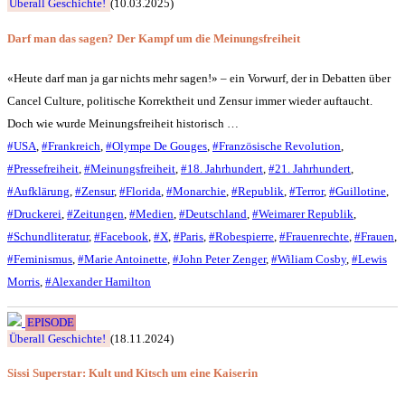
Überall Geschichte!
(10.03.2025)
Darf man das sagen? Der Kampf um die Meinungsfreiheit
«Heute darf man ja gar nichts mehr sagen!» – ein Vorwurf, der in Debatten über
Cancel Culture, politische Korrektheit und Zensur immer wieder auftaucht.
Doch wie wurde Meinungsfreiheit historisch …
#USA
,
#Frankreich
,
#Olympe De Gouges
,
#Französische Revolution
,
#Pressefreiheit
,
#Meinungsfreiheit
,
#18. Jahrhundert
,
#21. Jahrhundert
,
#Aufklärung
,
#Zensur
,
#Florida
,
#Monarchie
,
#Republik
,
#Terror
,
#Guillotine
,
#Druckerei
,
#Zeitungen
,
#Medien
,
#Deutschland
,
#Weimarer Republik
,
#Schundliteratur
,
#Facebook
,
#X
,
#Paris
,
#Robespierre
,
#Frauenrechte
,
#Frauen
,
#Feminismus
,
#Marie Antoinette
,
#John Peter Zenger
,
#Wiliam Cosby
,
#Lewis
Morris
,
#Alexander Hamilton
EPISODE
Überall Geschichte!
(18.11.2024)
Sissi Superstar: Kult und Kitsch um eine Kaiserin