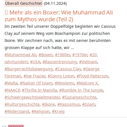
Überall Geschichte!
(04.11.2024)
Mehr als ein Boxer: Wie Muhammad Ali
zum Mythos wurde (Teil 2)
Im zweiten Teil unserer Doppelfolge begleiten wir Cassius
Clay auf seinem Weg vom Boxchampion zur politischen
Ikone. Wir zeichnen nach, was es mit seiner berühmten
grossen Klappe auf sich hatte, wir …
#Muhammad Ali
,
#Boxen
,
#1960er
,
#1970er
,
#20.
Jahrhundert
,
#USA
,
#Rassentrennung
,
#Vietnam
,
#Bürgerrechtsbewegung
,
#Cassius Clay
,
#George
Foreman
,
#Joe Frazier
,
#Sonny Liston
,
#Floyd Patterson
,
#Mafia
,
#Nation Of Islam
,
#Moslems
,
#Malcom X
,
#NAACP
,
#Thrilla In Manilla
,
#Rumble In The Jungle
,
#Schwergewichtsweltmeister
,
#Sozialgeschichte
,
#Kulturgeschichte
,
#Ikone
,
#Rassismus
,
#Islam
,
#Widerstand
,
#Religion
,
#Krieg