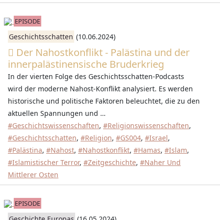
EPISODE
Geschichtsschatten
(10.06.2024)
Der Nahostkonflikt - Palästina und der
innerpalästinensische Bruderkrieg
In der vierten Folge des Geschichtsschatten-Podcasts
wird der moderne Nahost-Konflikt analysiert. Es werden
historische und politische Faktoren beleuchtet, die zu den
aktuellen Spannungen und …
#Geschichtswissenschaften
,
#Religionswissenschaften
,
#Geschichtsschatten
,
#Religion
,
#GS004
,
#Israel
,
#Palästina
,
#Nahost
,
#Nahostkonflikt
,
#Hamas
,
#Islam
,
#Islamistischer Terror
,
#Zeitgeschichte
,
#Naher Und
Mittlerer Osten
EPISODE
Geschichte Europas
(16.05.2024)