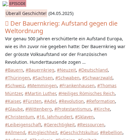
EPISODE
Überall Geschichte!
(04.05.2025)
Der Bauernkrieg: Aufstand gegen die
Weltordnung
Vor genau 500 Jahren erschütterte ein Aufstand Europa,
wie es ihn zuvor nie gegeben hatte: Der Bauernkrieg war
der grösste Volksaufstand vor der Französischen
Revolution. Hunderttausende zogen …
#Bauern
,
#Bauernkrieg
,
#Neuzeit
,
#Deutschland
,
#Thüringen
,
#Sachsen
,
#Schwaben
,
#Schwarzwald
,
#Schweiz
,
#Memmingen
,
#Frankenhausen
,
#Thomas
Müntzer
,
#Martin Luther
,
#Heiliges Römisches Reich
,
#Kaiser
,
#Fürsten
,
#Adel
,
#Revolution
,
#Reformation
,
#Glaube
,
#Wittenberg
,
#Protestantismus
,
#Kirche
,
#Christentum
,
#16. Jahrhundert
,
#Sklaven
,
#Leibeigenschaft
,
#Gerechtigkeit
,
#Ressourcen
,
#Allmend
,
#Ungleichheit
,
#Geschichtskultur
,
#Rebellion
,