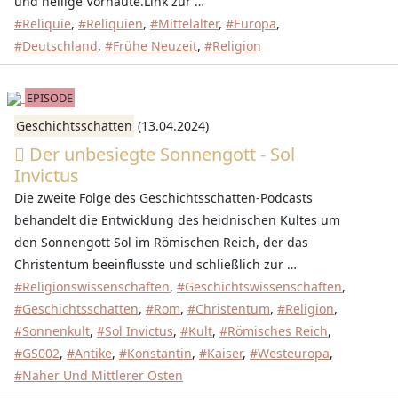
und heilige Vorhäute.Link zur …
#Reliquie
,
#Reliquien
,
#Mittelalter
,
#Europa
,
#Deutschland
,
#Frühe Neuzeit
,
#Religion
EPISODE
Geschichtsschatten
(13.04.2024)
Der unbesiegte Sonnengott - Sol
Invictus
Die zweite Folge des Geschichtsschatten-Podcasts
behandelt die Entwicklung des heidnischen Kultes um
den Sonnengott Sol im Römischen Reich, der das
Christentum beeinflusste und schließlich zur …
#Religionswissenschaften
,
#Geschichtswissenschaften
,
#Geschichtsschatten
,
#Rom
,
#Christentum
,
#Religion
,
#Sonnenkult
,
#Sol Invictus
,
#Kult
,
#Römisches Reich
,
#GS002
,
#Antike
,
#Konstantin
,
#Kaiser
,
#Westeuropa
,
#Naher Und Mittlerer Osten