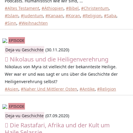
Podcasts. Humanistisch wie wir sind, …
#Altes Testament
,
#Äthiopien
,
#Bibel
,
#Christentum
,
#Islam
,
#Judentum
,
#Kanaan
,
#Koran
,
#Religion
,
#Saba
,
#Sinn
,
#Weihnachten
EPISODE
Deja-vu Geschichte
(30.11.2020)
Nikolaus und die Heiligenverehrung
Nikolaus von Myra ist vielleicht der bekannteste Heilige.
Wer war er und was sagt er uns über die Geschichte der
Heiligenverehrung selbst?
#Asien
,
#Naher Und Mittlerer Osten
,
#Antike
,
#Religion
EPISODE
Deja-vu Geschichte
(07.09.2020)
Die Rastafari, Afrika und der Kult um
Haile Selassie