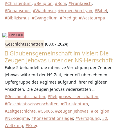
#Christentum
,
#Religion
,
#Rom
,
#Frankreich
,
#Donatismus
,
#Waldenser
,
#Armen Von Lyon
,
#Bibel
,
#Biblizismus
,
#Evangelium
,
#Predigt
,
#Westeuropa
EPISODE
Geschichtsschatten
(08.07.2024)
Glaubensgemeinschaft im Visier: Die
Zeugen Jehovas unter der NS-Herrschaft
Folge 5 behandelt die intensive Verfolgung der Zeugen
Jehovas während der NS-Zeit, einer oft übersehenen
Opfergruppe des Regimes aufgrund ihrer religiösen
Ansichten. Die Zeugen Jehovas widersetzten …
#Geschichtsschatten
,
#Religionswissenschaften
,
#Geschichtswissenschaften
,
#Christentum
,
#Zeitgeschichte
,
#GS005
,
#Zeugen Jehovas
,
#Religion
,
#NS-Regime
,
#Konzentrationslager
,
#Verfolgung
,
#2.
Weltkrieg
,
#Krieg