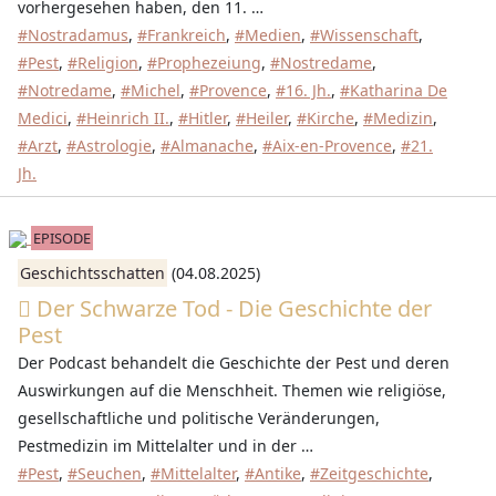
vorhergesehen haben, den 11. …
#Nostradamus
,
#Frankreich
,
#Medien
,
#Wissenschaft
,
#Pest
,
#Religion
,
#Prophezeiung
,
#Nostredame
,
#Notredame
,
#Michel
,
#Provence
,
#16. Jh.
,
#Katharina De
Medici
,
#Heinrich II.
,
#Hitler
,
#Heiler
,
#Kirche
,
#Medizin
,
#Arzt
,
#Astrologie
,
#Almanache
,
#Aix-en-Provence
,
#21.
Jh.
EPISODE
Geschichtsschatten
(04.08.2025)
Der Schwarze Tod - Die Geschichte der
Pest
Der Podcast behandelt die Geschichte der Pest und deren
Auswirkungen auf die Menschheit. Themen wie religiöse,
gesellschaftliche und politische Veränderungen,
Pestmedizin im Mittelalter und in der …
#Pest
,
#Seuchen
,
#Mittelalter
,
#Antike
,
#Zeitgeschichte
,