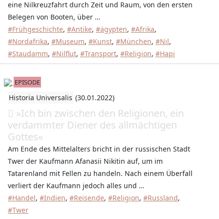
eine Nilkreuzfahrt durch Zeit und Raum, von den ersten
Belegen von Booten, über …
#Frühgeschichte
,
#Antike
,
#ägypten
,
#Afrika
,
#Nordafrika
,
#Museum
,
#Kunst
,
#München
,
#Nil
,
#Staudamm
,
#Nilflut
,
#Transport
,
#Religion
,
#Hapi
EPISODE
Historia Universalis
(30.01.2022)
»Ich bin zwischen den Religionen, ein
verdammter Diener des allmächtigen
Gottes«
Am Ende des Mittelalters bricht in der russischen Stadt
Twer der Kaufmann Afanasii Nikitin auf, um im
Tatarenland mit Fellen zu handeln. Nach einem Überfall
verliert der Kaufmann jedoch alles und …
#Handel
,
#Indien
,
#Reisende
,
#Religion
,
#Russland
,
#Twer