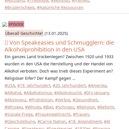
#Aufstand
,
#Theologie
,
#Religion
,
#Freiheit
,
#Brüderlichkeit
,
#Natürliche Ressourcen
EPISODE
Überall Geschichte!
(13.01.2025)
Von Speakeasies und Schmugglern: die
Alkoholprohibition in den USA
Ein ganzes Land trockenlegen? Zwischen 1920 und 1933
wurden in den USA die Herstellung und der Handel von
Alkohol verboten. Doch was trieb dieses Experiment an?
Religiöser Eifer? Der Kampf gegen …
#USA
,
#19. Jahrhundert
,
#20. Jahrhundert
,
#Amerika
,
#Alkohol
,
#Alkoholismus
,
#Alkoholsucht
,
#Dry January
,
#Abstinenz
,
#Prohibition
,
#Verbot
,
#Gesundheit
,
#Whiskey
,
#Whisky
,
#Bier
,
#Schnaps
,
#Religion
,
#Reform
,
#Soziale Frage
,
#Frauenwahlrecht
,
#Frauen
,
#Gleichstellung
,
#Carrie Nation
,
#18. Amendment
,
#Al
Capone
,
#Speakeasy
,
#Speakeasies
,
#1920er
,
#Roaring