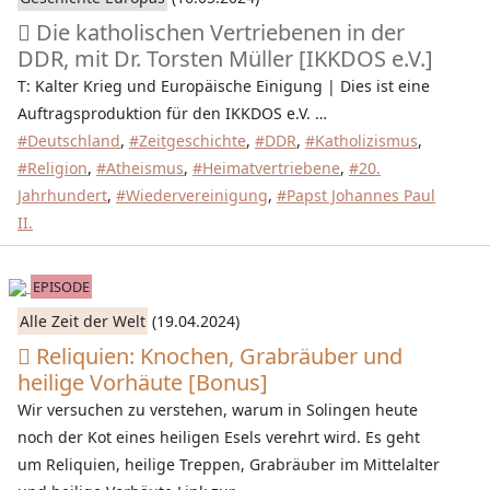
Die katholischen Vertriebenen in der
DDR, mit Dr. Torsten Müller [IKKDOS e.V.]
T: Kalter Krieg und Europäische Einigung | Dies ist eine
Auftragsproduktion für den IKKDOS e.V. …
#Deutschland
,
#Zeitgeschichte
,
#DDR
,
#Katholizismus
,
#Religion
,
#Atheismus
,
#Heimatvertriebene
,
#20.
Jahrhundert
,
#Wiedervereinigung
,
#Papst Johannes Paul
II.
EPISODE
Alle Zeit der Welt
(19.04.2024)
Reliquien: Knochen, Grabräuber und
heilige Vorhäute [Bonus]
Wir versuchen zu verstehen, warum in Solingen heute
noch der Kot eines heiligen Esels verehrt wird. Es geht
um Reliquien, heilige Treppen, Grabräuber im Mittelalter