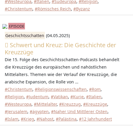
#Westeuropa
,
#Italien
,
#Südeuropa
,
#Religion
,
#Christentum
,
#Römisches Reich
,
#Byzanz
EPISODE
Geschichtsschatten
(04.05.2025)
Schwert und Kreuz: Die Geschichte der
Kreuzzüge
Die 15. Folge des Geschichtsschatten-Podcasts behandelt
die Kreuzzüge des europäischen und nahöstlichen
Mittelalters. Themen wie der Verlauf der Kreuzzüge, die
arabische Expansion, die Rolle von …
#Christentum
,
#Religionswissenschaften
,
#Rom
,
#Religion
,
#Judentum
,
#Vatikan
,
#Kurie
,
#Italien
,
#Westeuropa
,
#Mittelalter
,
#Kreuzzug
,
#Kreuzzüge
,
#Jerusalem
,
#ägypten
,
#Naher Und Mittlerer Osten
,
#Islam
,
#Krieg
,
#Nahost
,
#Palästina
,
#12 Jahrhundert