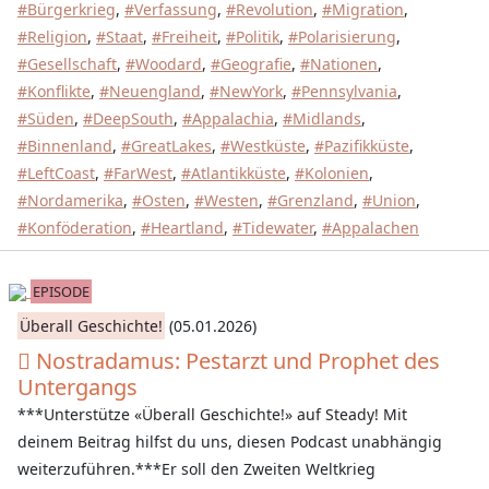
#Bürgerkrieg
,
#Verfassung
,
#Revolution
,
#Migration
,
#Religion
,
#Staat
,
#Freiheit
,
#Politik
,
#Polarisierung
,
#Gesellschaft
,
#Woodard
,
#Geografie
,
#Nationen
,
#Konflikte
,
#Neuengland
,
#NewYork
,
#Pennsylvania
,
#Süden
,
#DeepSouth
,
#Appalachia
,
#Midlands
,
#Binnenland
,
#GreatLakes
,
#Westküste
,
#Pazifikküste
,
#LeftCoast
,
#FarWest
,
#Atlantikküste
,
#Kolonien
,
#Nordamerika
,
#Osten
,
#Westen
,
#Grenzland
,
#Union
,
#Konföderation
,
#Heartland
,
#Tidewater
,
#Appalachen
EPISODE
Überall Geschichte!
(05.01.2026)
Nostradamus: Pestarzt und Prophet des
Untergangs
***Unterstütze «Überall Geschichte!» auf Steady! Mit
deinem Beitrag hilfst du uns, diesen Podcast unabhängig
weiterzuführen.***Er soll den Zweiten Weltkrieg